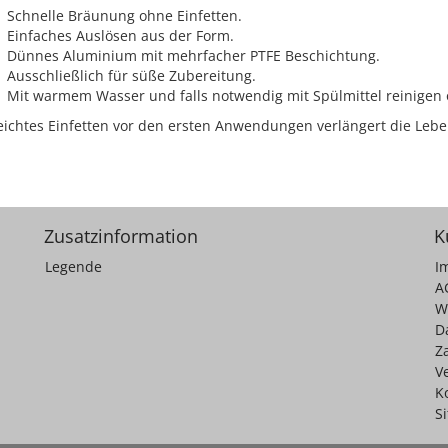
Schnelle Bräunung ohne Einfetten.
Einfaches Auslösen aus der Form.
Dünnes Aluminium mit mehrfacher PTFE Beschichtung.
Ausschließlich für süße Zubereitung.
Mit warmem Wasser und falls notwendig mit Spülmittel reinigen
leichtes Einfetten vor den ersten Anwendungen verlängert die Leb
Zusatzinformation
K
Legende
I
A
W
D
Z
V
K
S