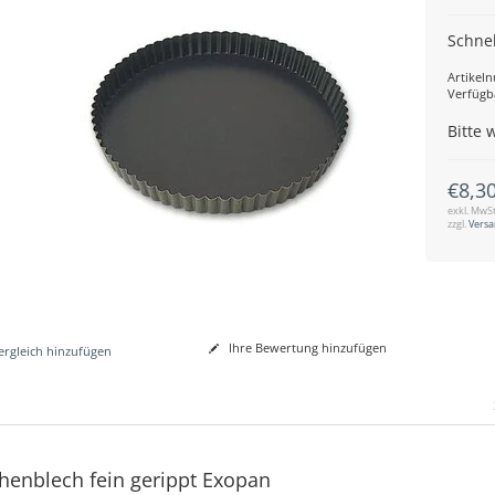
Schnel
Artikel
Verfügb
Bitte 
€8,3
exkl. MwSt
zzgl.
Vers
Ihre Bewertung hinzufügen
rgleich hinzufügen
henblech fein gerippt Exopan