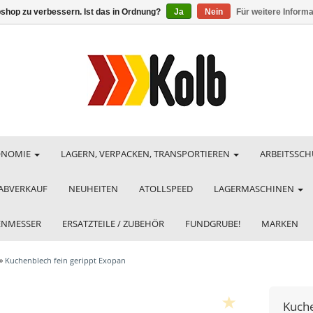
shop zu verbessern. Ist das in Ordnung?
Ja
Nein
Für weitere Inform
ONOMIE
LAGERN, VERPACKEN, TRANSPORTIEREN
ARBEITSSCH
ABVERKAUF
NEUHEITEN
ATOLLSPEED
LAGERMASCHINEN
HENMESSER
ERSATZTEILE / ZUBEHÖR
FUNDGRUBE!
MARKEN
»
Kuchenblech fein gerippt Exopan
Kuche