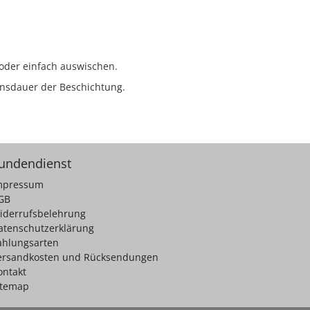
 oder einfach auswischen.
ensdauer der Beschichtung.
undendienst
mpressum
GB
iderrufsbelehrung
atenschutzerklärung
ahlungsarten
ersandkosten und Rücksendungen
ontakt
itemap