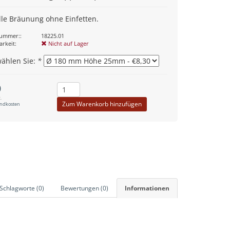
le Bräunung ohne Einfetten.
nummer::
18225.01
arkeit:
Nicht auf Lager
wählen Sie:
*
0
.
Zum Warenkorb hinzufügen
andkosten
Schlagworte (0)
Bewertungen (0)
Informationen