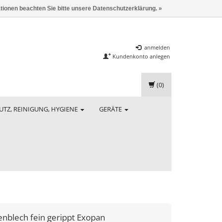
ationen beachten Sie bitte unsere Datenschutzerklärung. »
anmelden
Kundenkonto anlegen
(0)
UTZ, REINIGUNG, HYGIENE
GERÄTE
nblech fein gerippt Exopan