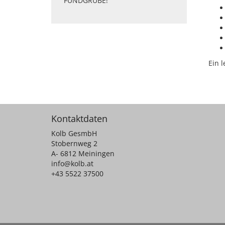
FUNDGRUBE!
Ein 
Kontaktdaten
Kolb GesmbH
Stobernweg 2
A- 6812 Meiningen
info@kolb.at
+43 5522 37500