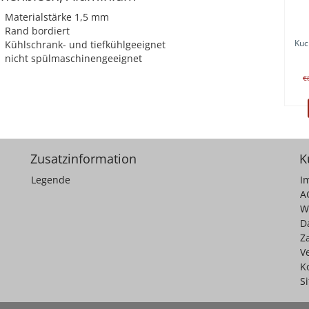
Materialstärke 1,5 mm
Rand bordiert
Kuc
Kühlschrank- und tiefkühlgeeignet
nicht spülmaschinengeeignet
€
Zusatzinformation
K
Legende
I
A
W
D
Z
V
K
S