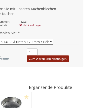
rn Sie mit unseren Kuchenblechen
re Kuchen.
nummer::
18203
arkeit:
Nicht auf Lager
wählen Sie:
*
5
.
Zum Warenkorb hinzufügen
andkosten
Ergänzende Produkte