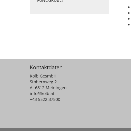
FUNDGRUBE!
Kontaktdaten
Kolb GesmbH
Stobernweg 2
A- 6812 Meiningen
info@kolb.at
+43 5522 37500