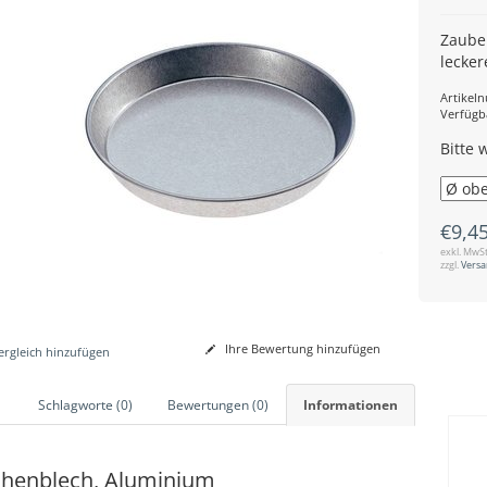
Zaube
lecke
Artikel
Verfügb
Bitte 
€9,4
exkl. MwSt
zzgl.
Vers
Ihre Bewertung hinzufügen
rgleich hinzufügen
Schlagworte (0)
Bewertungen (0)
Informationen
henblech, Aluminium