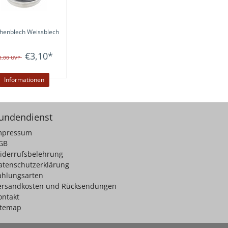
henblech Weissblech
€3,10
*
8,00
UVP
Informationen
undendienst
mpressum
GB
iderrufsbelehrung
atenschutzerklärung
ahlungsarten
ersandkosten und Rücksendungen
ontakt
itemap