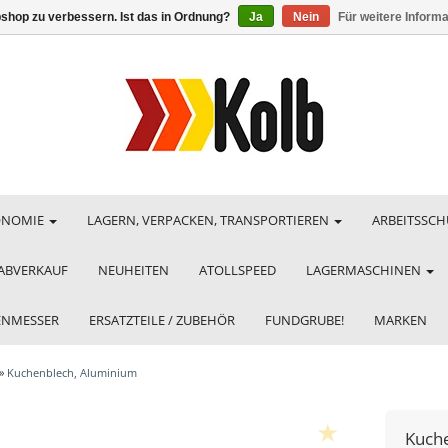
shop zu verbessern. Ist das in Ordnung?
Ja
Nein
Für weitere Inform
ONOMIE
LAGERN, VERPACKEN, TRANSPORTIEREN
ARBEITSSCH
ABVERKAUF
NEUHEITEN
ATOLLSPEED
LAGERMASCHINEN
HENMESSER
ERSATZTEILE / ZUBEHÖR
FUNDGRUBE!
MARKEN
»
Kuchenblech, Aluminium
Kuch