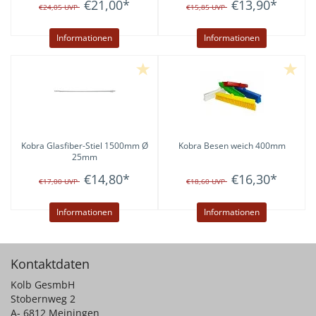
€21,00
*
€13,90
*
€24,05
UVP
€15,85
UVP
Informationen
Informationen
Kobra
Glasfiber-Stiel 1500mm Ø
Kobra
Besen weich 400mm
25mm
€14,80
*
€16,30
*
€17,00
UVP
€18,60
UVP
Informationen
Informationen
Kontaktdaten
Kolb GesmbH
Stobernweg 2
A- 6812 Meiningen