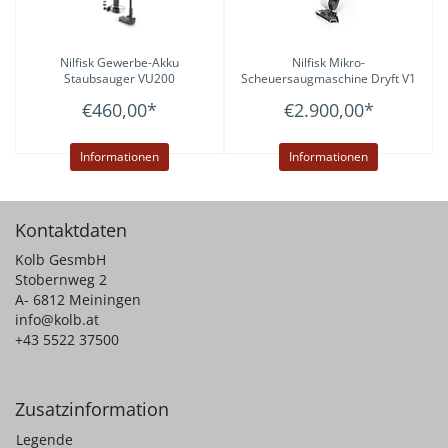
Nilfisk
Gewerbe-Akku
Nilfisk
Mikro-
Staubsauger VU200
Scheuersaugmaschine Dryft V1
EU
€460,00
*
€2.900,00
*
Informationen
Informationen
Kontaktdaten
Kolb GesmbH
Stobernweg 2
A- 6812 Meiningen
info@kolb.at
+43 5522 37500
Zusatzinformation
Legende