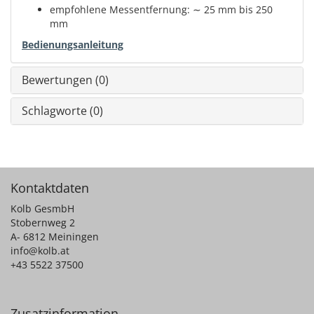
empfohlene Messentfernung: ∼ 25 mm bis 250
mm
Bedienungsanleitung
Bewertungen (0)
Schlagworte (0)
Kontaktdaten
Kolb GesmbH
Stobernweg 2
A- 6812 Meiningen
info@kolb.at
+43 5522 37500
Zusatzinformation