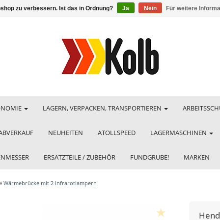
shop zu verbessern. Ist das in Ordnung?
Ja
Nein
Für weitere Inform
ONOMIE
LAGERN, VERPACKEN, TRANSPORTIEREN
ARBEITSSCH
ABVERKAUF
NEUHEITEN
ATOLLSPEED
LAGERMASCHINEN
HENMESSER
ERSATZTEILE / ZUBEHÖR
FUNDGRUBE!
MARKEN
»
Wärmebrücke mit 2 Infrarotlampern
Hend