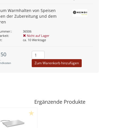
 zum Warmhalten von Speisen
hen der Zubereitung und dem
ren
nummer::
36506
arkeit:
Nicht auf Lager
t:
ca. 10 Werktage
,50
.
Zum Warenkorb hinzufügen
andkosten
Ergänzende Produkte