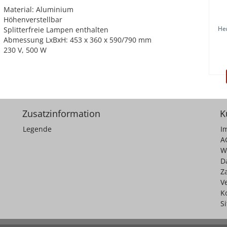
Material: Aluminium
Höhenverstellbar
He
Splitterfreie Lampen enthalten
Abmessung LxBxH: 453 x 360 x 590/790 mm
230 V, 500 W
Zusatzinformation
K
Legende
I
A
W
D
Z
V
K
S