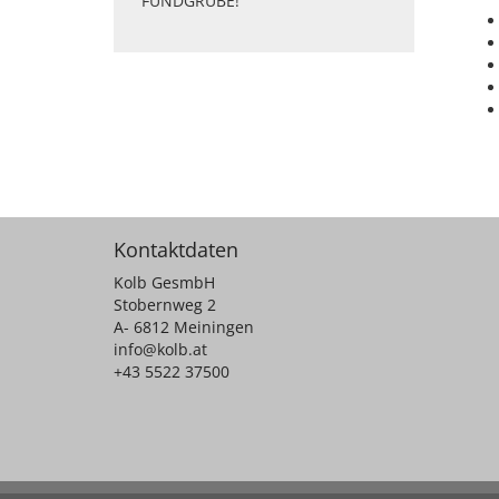
FUNDGRUBE!
Kontaktdaten
Kolb GesmbH
Stobernweg 2
A- 6812 Meiningen
info@kolb.at
+43 5522 37500