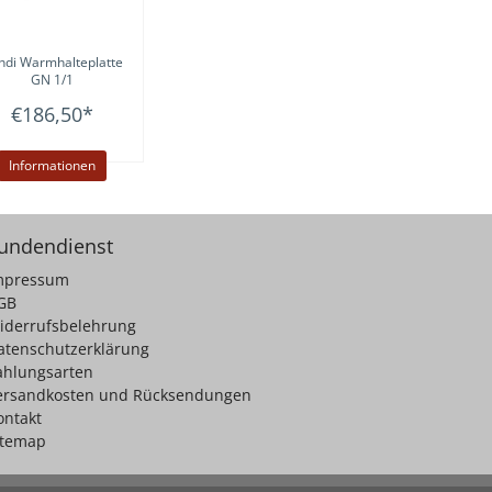
ndi
Warmhalteplatte
GN 1/1
€186,50
*
Informationen
undendienst
mpressum
GB
iderrufsbelehrung
atenschutzerklärung
ahlungsarten
ersandkosten und Rücksendungen
ontakt
itemap