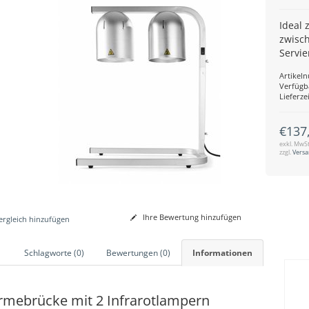
Ideal
zwisc
Servie
Artikel
Verfügb
Lieferzei
€137
exkl. MwSt
zzgl.
Vers
Ihre Bewertung hinzufügen
rgleich hinzufügen
Schlagworte (0)
Bewertungen (0)
Informationen
rmebrücke mit 2 Infrarotlampern