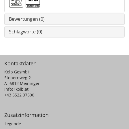
Bewertungen (0)
Schlagworte (0)
Kontaktdaten
Kolb GesmbH
Stobernweg 2
A- 6812 Meiningen
info@kolb.at
+43 5522 37500
Zusatzinformation
Legende