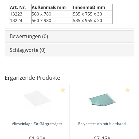
Art. Nr.
Außenmaß mm
Innenmaß mm
13223
560 x 780
535 x 755 x 30
13224
560 x 980
535 x 955 x 30
Bewertungen (0)
Schlagworte (0)
Ergänzende Produkte
Vlieseinlage für Gärgutträger
Polyestertuch mit Klettband
€1,90
*
€7,45
*