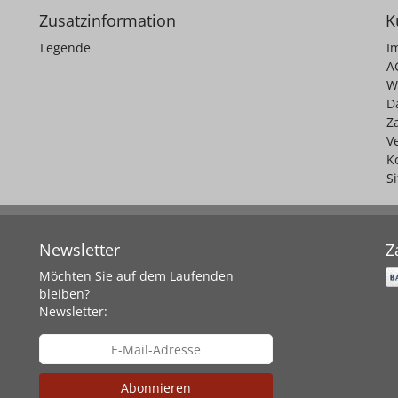
Zusatzinformation
K
Legende
I
A
W
D
Z
V
K
S
Newsletter
Z
Möchten Sie auf dem Laufenden
bleiben?
Newsletter:
Abonnieren