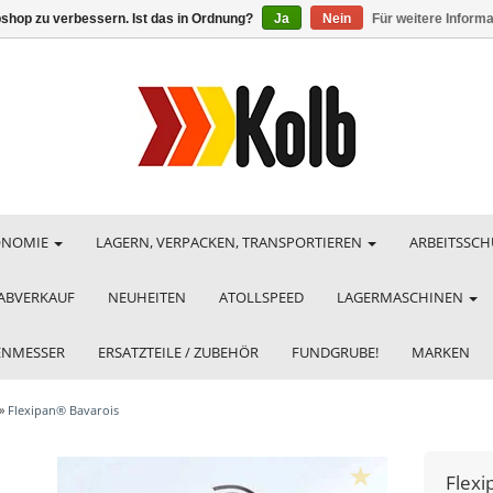
shop zu verbessern. Ist das in Ordnung?
Ja
Nein
Für weitere Inform
ONOMIE
LAGERN, VERPACKEN, TRANSPORTIEREN
ARBEITSSCH
ABVERKAUF
NEUHEITEN
ATOLLSPEED
LAGERMASCHINEN
HENMESSER
ERSATZTEILE / ZUBEHÖR
FUNDGRUBE!
MARKEN
»
Flexipan® Bavarois
Flexi