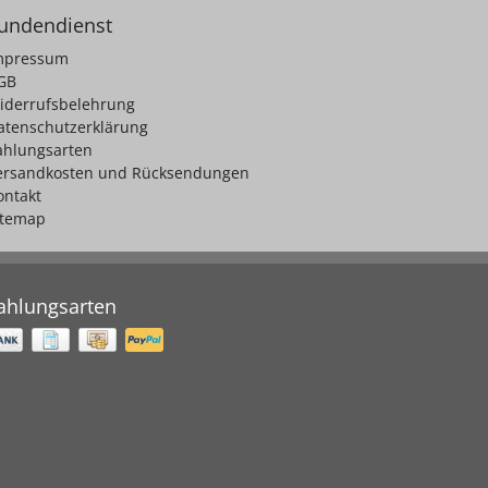
undendienst
mpressum
GB
iderrufsbelehrung
atenschutzerklärung
ahlungsarten
ersandkosten und Rücksendungen
ontakt
itemap
ahlungsarten