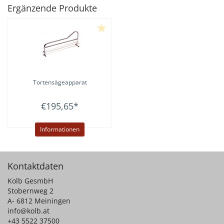
Ergänzende Produkte
Tortensägeapparat
€195,65
*
Informationen
Kontaktdaten
Kolb GesmbH
Stobernweg 2
A- 6812 Meiningen
info@kolb.at
+43 5522 37500