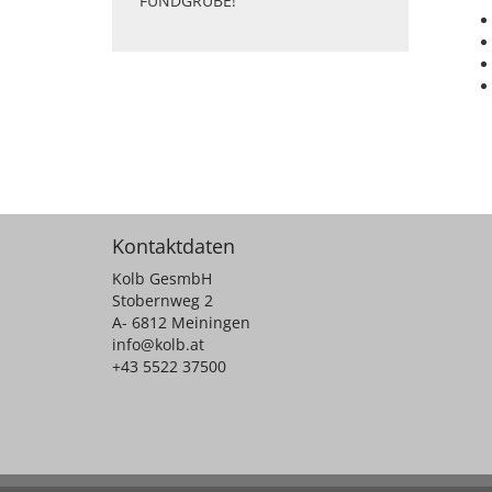
FUNDGRUBE!
Kontaktdaten
Kolb GesmbH
Stobernweg 2
A- 6812 Meiningen
info@kolb.at
+43 5522 37500