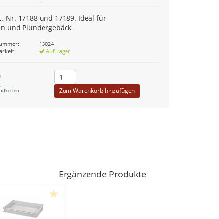
rt.-Nr. 17188 und 17189. Ideal für
en und Plundergebäck
nummer::
13024
arkeit:
Auf Lager
0
.
Zum Warenkorb hinzufügen
andkosten
Ergänzende Produkte