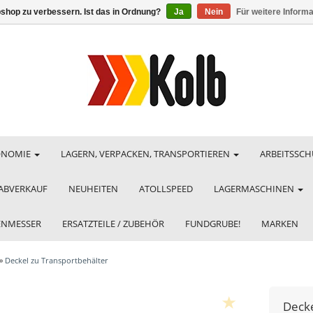
shop zu verbessern. Ist das in Ordnung?
Ja
Nein
Für weitere Inform
ONOMIE
LAGERN, VERPACKEN, TRANSPORTIEREN
ARBEITSSCH
ABVERKAUF
NEUHEITEN
ATOLLSPEED
LAGERMASCHINEN
HENMESSER
ERSATZTEILE / ZUBEHÖR
FUNDGRUBE!
MARKEN
»
Deckel zu Transportbehälter
Decke