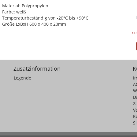
Material: Polypropylen
Farbe: weiß
Temperaturbeständig von -20°C bis +90°C
Größe LxBxH 600 x 400 x 20mm
€1
Zusatzinformation
K
Legende
I
A
W
D
Z
V
K
S