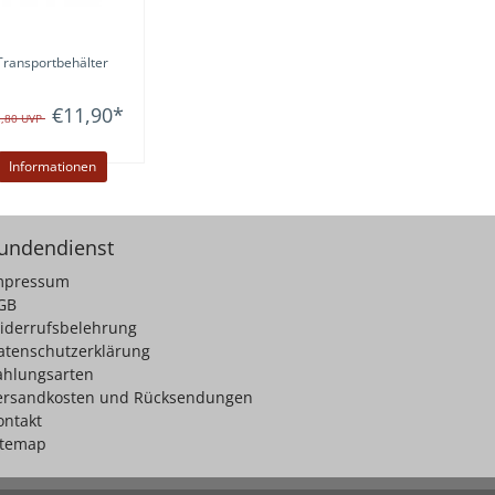
Transportbehälter
€11,90
*
3,80
UVP
Informationen
undendienst
mpressum
GB
iderrufsbelehrung
atenschutzerklärung
ahlungsarten
ersandkosten und Rücksendungen
ontakt
itemap