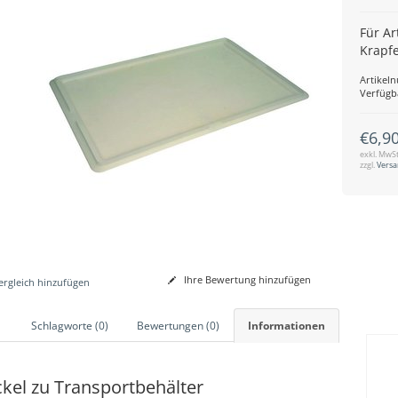
Für A
Krapf
Artikel
Verfügb
€6,9
exkl. MwSt
zzgl.
Vers
Ihre Bewertung hinzufügen
rgleich hinzufügen
Schlagworte (0)
Bewertungen (0)
Informationen
kel zu Transportbehälter