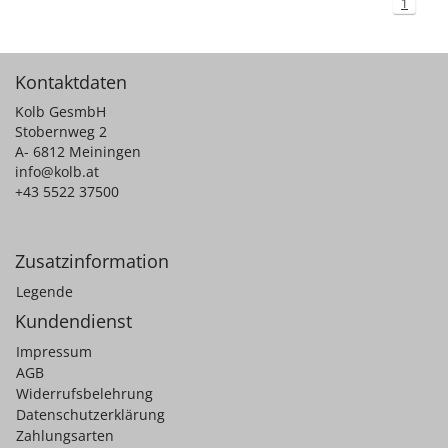
1
Kontaktdaten
Kolb GesmbH
Stobernweg 2
A- 6812 Meiningen
info@kolb.at
+43 5522 37500
Zusatzinformation
Legende
Kundendienst
Impressum
AGB
Widerrufsbelehrung
Datenschutzerklärung
Zahlungsarten