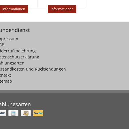
Informationen
Informationen
undendienst
mpressum
GB
iderrufsbelehrung
atenschutzerklärung
ahlungsarten
ersandkosten und Rücksendungen
ontakt
itemap
ahlungsarten