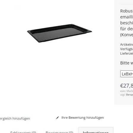
Robus
emaill
beschi
für de
(Konv
Artikel
Verfügb
Lieferzei
Bitte 
€27,
exkl. MwSt
zzgl.
Vers
Ihre Bewertung hinzufügen
rgleich hinzufügen
Schlagworte (0)
Bewertungen (0)
Informationen