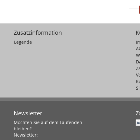
Zusatzinformation
K
Legende
I
A
W
D
Z
V
K
S
Newsletter
Z
Möchten Sie auf dem Laufenden
bleiben?
Newsletter: