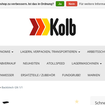
shop zu verbessern. Ist das in Ordnung?
Ja
Nein
Für weitere Inform
ONOMIE
LAGERN, VERPACKEN, TRANSPORTIEREN
ARBEITSSCH
ABVERKAUF
NEUHEITEN
ATOLLSPEED
LAGERMASCHINEN
HENMESSER
ERSATZTEILE / ZUBEHÖR
FUNDGRUBE!
MARKEN
»
Backblech GN 1/1
Schn