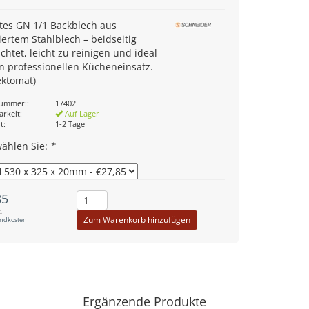
tes GN 1/1 Backblech aus
iertem Stahlblech – beidseitig
chtet, leicht zu reinigen und ideal
n professionellen Kücheneinsatz.
ektomat)
nummer::
17402
arkeit:
Auf Lager
t:
1-2 Tage
wählen Sie:
*
85
.
Zum Warenkorb hinzufügen
andkosten
Ergänzende Produkte