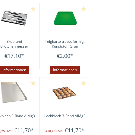
Brot- und
Teigkarte trapezförmig,
Brötchenmesser
Kunststoff Grün
DIAMANT 4er Set
€17,10
*
€2,00
*
Informationen
Informationen
kblech 3-Rand AlMg3
Lochblech 3-Rand AlMg3
€11,70
*
€11,70
*
8,25
UVP
€18,25
UVP