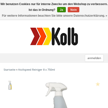
Wir benutzen Cookies nur für interne Zwecke um den Webshop zu verbessern.
Toggle
navigation
Ist das in Ordnung?
Ja
Nein
Für weitere Informationen beachten Sie bitte unsere Datenschutzerklärung. »
anmelden
Startseite
»
Atollspeed Reiniger 8 x 750ml